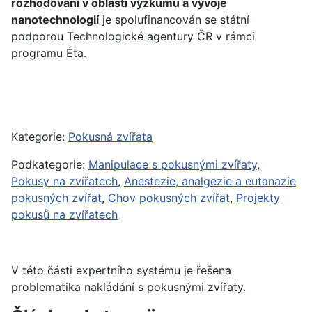
rozhodování v oblasti výzkumu a vývoje
nanotechnologií
je spolufinancován se státní
podporou Technologické agentury ČR v rámci
programu Éta.
Kategorie:
Pokusná zvířata
Podkategorie:
Manipulace s pokusnými zvířaty
,
Pokusy na zvířatech
,
Anestezie, analgezie a eutanazie
pokusných zvířat
,
Chov pokusných zvířat
,
Projekty
pokusů na zvířatech
V této části expertního systému je řešena
problematika nakládání s pokusnými zvířaty.