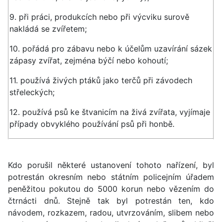
9. při práci, produkcích nebo při výcviku surově
nakládá se zvířetem;
10. pořádá pro zábavu nebo k účelům uzavírání sázek
zápasy zvířat, zejména býčí nebo kohoutí;
11. používá živých ptáků jako terčů při závodech
střeleckých;
12. používá psů ke štvanicím na živá zvířata, vyjímaje
případy obvyklého používání psů při honbě.
Kdo porušil některé ustanovení tohoto nařízení, byl
potrestán okresním nebo státním policejním úřadem
peněžitou pokutou do 5000 korun nebo vězením do
čtrnácti dnů. Stejně tak byl potrestán ten, kdo
návodem, rozkazem, radou, utvrzováním, slibem nebo