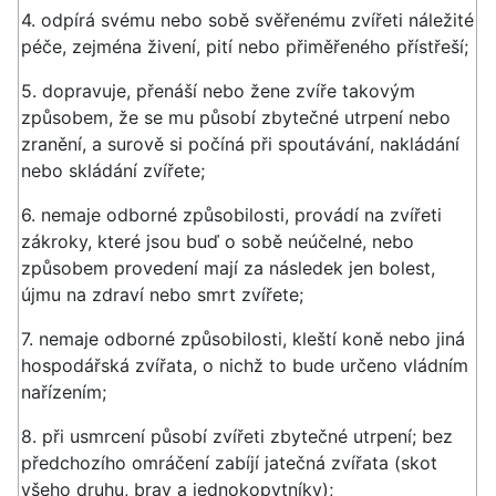
4. odpírá svému nebo sobě svěřenému zvířeti náležité
péče, zejména živení, pití nebo přiměřeného přístřeší;
5. dopravuje, přenáší nebo žene zvíře takovým
způsobem, že se mu působí zbytečné utrpení nebo
zranění, a surově si počíná při spoutávání, nakládání
nebo skládání zvířete;
6. nemaje odborné způsobilosti, provádí na zvířeti
zákroky, které jsou buď o sobě neúčelné, nebo
způsobem provedení mají za následek jen bolest,
újmu na zdraví nebo smrt zvířete;
7. nemaje odborné způsobilosti, kleští koně nebo jiná
hospodářská zvířata, o nichž to bude určeno vládním
nařízením;
8. při usmrcení působí zvířeti zbytečné utrpení; bez
předchozího omráčení zabíjí jatečná zvířata (skot
všeho druhu, brav a jednokopytníky);