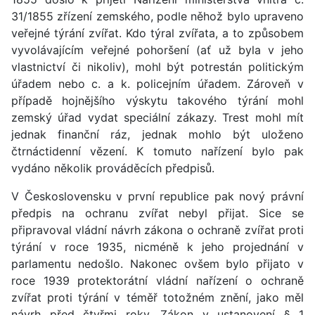
31/1855 zřízení zemského, podle něhož bylo upraveno
veřejné týrání zvířat. Kdo týral zvířata, a to způsobem
vyvolávajícím veřejné pohoršení (ať už byla v jeho
vlastnictví či nikoliv), mohl být potrestán politickým
úřadem nebo c. a k. policejním úřadem. Zároveň v
případě hojnějšího výskytu takového týrání mohl
zemský úřad vydat speciální zákazy. Trest mohl mít
jednak finanční ráz, jednak mohlo být uloženo
čtrnáctidenní vězení. K tomuto nařízení bylo pak
vydáno několik prováděcích předpisů.
V Československu v první republice pak nový právní
předpis na ochranu zvířat nebyl přijat. Sice se
připravoval vládní návrh zákona o ochraně zvířat proti
týrání v roce 1935, nicméně k jeho projednání v
parlamentu nedošlo. Nakonec ovšem bylo přijato v
roce 1939 protektorátní vládní nařízení o ochraně
zvířat proti týrání v téměř totožném znění, jako měl
návrh před čtyřmi roky. Zákon v ustanovení § 1