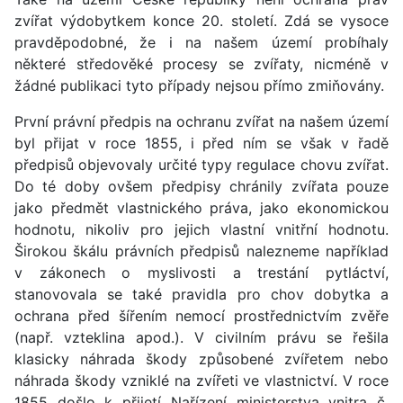
zvířat výdobytkem konce 20. století. Zdá se vysoce
pravděpodobné, že i na našem území probíhaly
některé středověké procesy se zvířaty, nicméně v
žádné publikaci tyto případy nejsou přímo zmiňovány.
První právní předpis na ochranu zvířat na našem území
byl přijat v roce 1855, i před ním se však v řadě
předpisů objevovaly určité typy regulace chovu zvířat.
Do té doby ovšem předpisy chránily zvířata pouze
jako předmět vlastnického práva, jako ekonomickou
hodnotu, nikoliv pro jejich vlastní vnitřní hodnotu.
Širokou škálu právních předpisů nalezneme například
v zákonech o myslivosti a trestání pytláctví,
stanovovala se také pravidla pro chov dobytka a
ochrana před šířením nemocí prostřednictvím zvěře
(např. vzteklina apod.). V civilním právu se řešila
klasicky náhrada škody způsobené zvířetem nebo
náhrada škody vzniklé na zvířeti ve vlastnictví. V roce
1855 došlo k přijetí Nařízení ministerstva vnitra č.