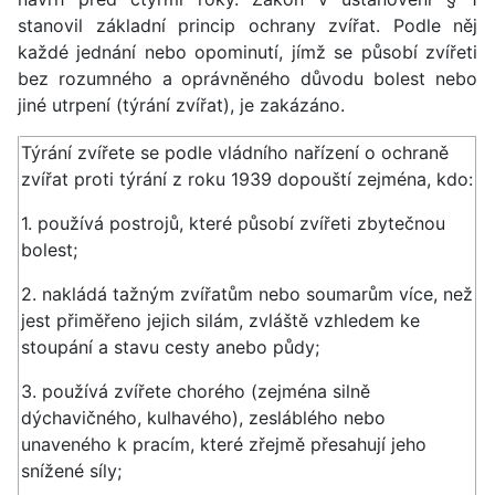
stanovil základní princip ochrany zvířat. Podle něj
každé jednání nebo opominutí, jímž se působí zvířeti
bez rozumného a oprávněného důvodu bolest nebo
jiné utrpení (týrání zvířat), je zakázáno.
Týrání zvířete se podle vládního nařízení o ochraně
zvířat proti týrání z roku 1939 dopouští zejména, kdo:
1. používá postrojů, které působí zvířeti zbytečnou
bolest;
2. nakládá tažným zvířatům nebo soumarům více, než
jest přiměřeno jejich silám, zvláště vzhledem ke
stoupání a stavu cesty anebo půdy;
3. používá zvířete chorého (zejména silně
dýchavičného, kulhavého), zesláblého nebo
unaveného k pracím, které zřejmě přesahují jeho
snížené síly;