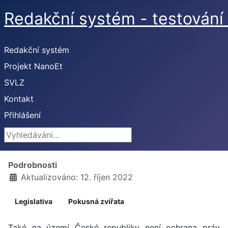
Redakční systém - testování 
Redakční systém
Projekt NanoEt
SVLZ
Kontakt
Přihlášení
Vyhledávání...
Podrobnosti
Aktualizováno: 12. říjen 2022
Legislativa
Pokusná zvířata
Také na území České republiky není ochrana práv