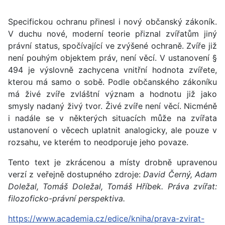
Specifickou ochranu přinesl i nový občanský zákoník.
V duchu nové, moderní teorie přiznal zvířatům jiný
právní status, spočívající ve zvýšené ochraně. Zvíře již
není pouhým objektem práv, není věcí. V ustanovení §
494 je výslovně zachycena vnitřní hodnota zvířete,
kterou má samo o sobě. Podle občanského zákoníku
má živé zvíře zvláštní význam a hodnotu již jako
smysly nadaný živý tvor. Živé zvíře není věcí. Nicméně
i nadále se v některých situacích může na zvířata
ustanovení o věcech uplatnit analogicky, ale pouze v
rozsahu, ve kterém to neodporuje jeho povaze.
Tento text je zkrácenou a místy drobně upravenou
verzí z veřejně dostupného zdroje:
David Černý, Adam
Doležal, Tomáš Doležal, Tomáš Hříbek. Práva zvířat:
filozoficko-právní perspektiva.
https://www.academia.cz/edice/kniha/prava-zvirat-