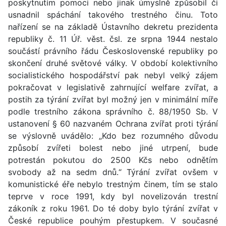
poskytnutím pomoci nebo jinak úmyslně způsobil či
usnadnil spáchání takového trestného činu. Toto
nařízení se na základě Ústavního dekretu prezidenta
republiky č. 11 Úř. věst. čsl. ze srpna 1944 nestalo
součástí právního řádu Československé republiky po
skončení druhé světové války. V období kolektivního
socialistického hospodářství pak nebyl velký zájem
pokračovat v legislativě zahrnující welfare zvířat, a
postih za týrání zvířat byl možný jen v minimální míře
podle trestního zákona správního č. 88/1950 Sb. V
ustanovení § 60 nazvaném Ochrana zvířat proti týrání
se výslovně uvádělo: „Kdo bez rozumného důvodu
způsobí zvířeti bolest nebo jiné utrpení, bude
potrestán pokutou do 2500 Kčs nebo odnětím
svobody až na sedm dnů.“ Týrání zvířat ovšem v
komunistické éře nebylo trestným činem, tím se stalo
teprve v roce 1991, kdy byl novelizován trestní
zákoník z roku 1961. Do té doby bylo týrání zvířat v
České republice pouhým přestupkem. V současné